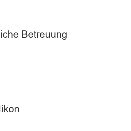
liche Betreuung
likon