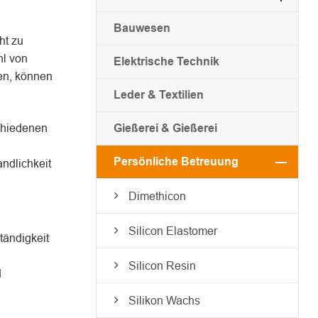
Bauwesen
ht zu
hl von
Elektrische Technik
en, können
Leder & Textilien
schiedenen
Gießerei & Gießerei
Persönliche Betreuung
ndlichkeit
Dimethicon
Silicon Elastomer
ändigkeit
Silicon Resin
d
Silikon Wachs