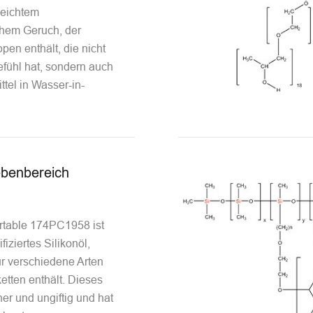
leichtem
chem Geruch, der
pen enthält, die nicht
fühl hat, sondern auch
ttel in Wasser-in-
ebenbereich
rtable 174PC1958 ist
iziertes Silikonöl,
r verschiedene Arten
etten enthält. Dieses
her und ungiftig und hat