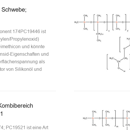
r Schwebe;
onent 174PC19446 ist
hylen/Propylenoxid)
Dimethicon und könnte
ensid-Eigenschaften und
erflächenspannung als
or von Silikonöl und
Kombibereich
1
74; PC19521 ist eine Art