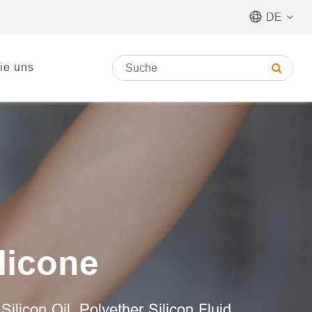
DE
ie uns
ilicone
ilicon Oil, Polyether Silicon Fluid