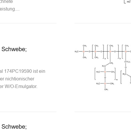
chnete
istung....
r Schwebe;
al 174PC19590 ist ein
r nichtionischer
ter W/O-Emulgator.
r Schwebe;