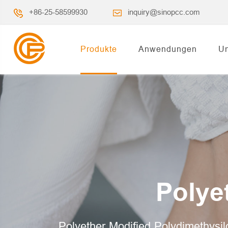
+86-25-58599930
inquiry@sinopcc.com
Produkte
Anwendungen
Un
Polyet
Polyether Modified Polydimethysilo