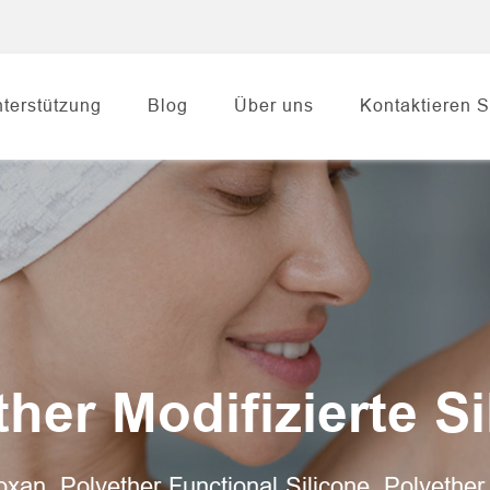
terstützung
Blog
Über uns
Kontaktieren S
her Modifizierte S
xan, Polyether Functional Silicone, Polyether S