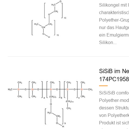
Silikongel mit 
charakteristis
Polyether-Grup
nur das Hautge
ein Emulgiermi
Silikon...
SiSiB im N
174PC1958
SiSiSiB comfo
Polyether-modif
dessen Struktu
von Polyetherk
Produkt ist sic