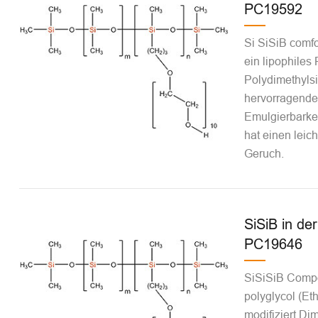
PC19592
Si SiSiB comf
ein lipophiles 
Polydimethylsi
hervorragende
Emulgierbarkei
hat einen leic
Geruch.
SiSiB in de
PC19646
SiSiSiB Comp
polyglycol (Et
modifiziert Di