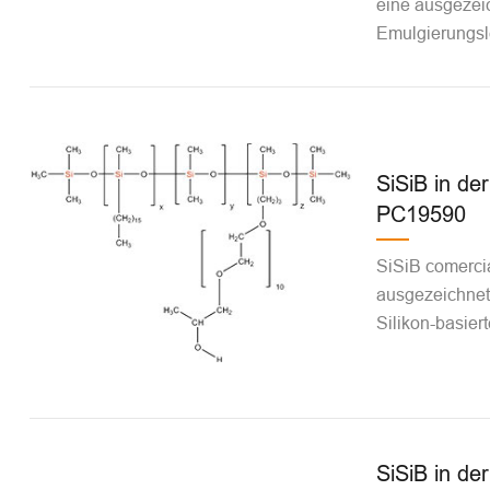
eine ausgezei
Emulgierungsle
SiSiB in de
PC19590
SiSiB comerci
ausgezeichnete
Silikon-basier
SiSiB in de