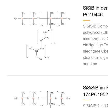
SiSiB in de
PC19446
SiSiSiB Comp
polyglycol (Et
modifiziertes 
einzigartige T
niedrigere Ob
ideale Emulgat
anderen...
SiSiSiB im 
174PC1952
SiSiSiB fact 1