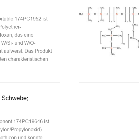
ortable 174PC1952 ist
Polyether-
loxan, das eine
 W/Si- und W/O-
t aufweist. Das Produkt
hten charakteristischen
r Schwebe;
onent 174PC19646 ist
hylen/Propylenoxid)
methicon und könnte