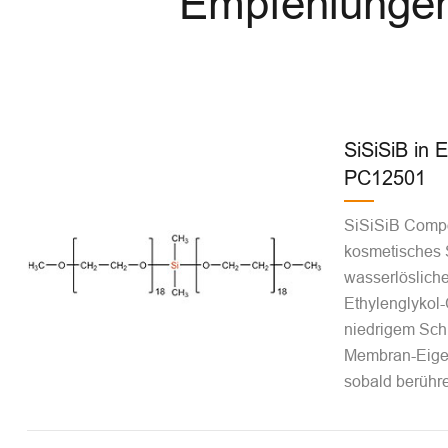
Empfehlungen 
SiSiSiB in E
PC12501
SiSiSiB Comp
kosmetisches 
wasserlösliche
Ethylenglykol
niedrigem Sch
Membran-Eigen
sobald berühre