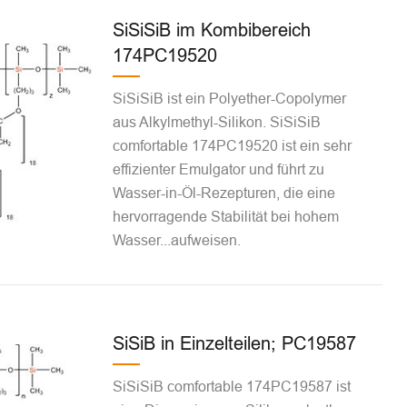
SiSiSiB im Kombibereich
174PC19520
SiSiSiB ist ein Polyether-Copolymer
aus Alkylmethyl-Silikon. SiSiSiB
comfortable 174PC19520 ist ein sehr
effizienter Emulgator und führt zu
Wasser-in-Öl-Rezepturen, die eine
hervorragende Stabilität bei hohem
Wasser...aufweisen.
SiSiB in Einzelteilen; PC19587
SiSiSiB comfortable 174PC19587 ist