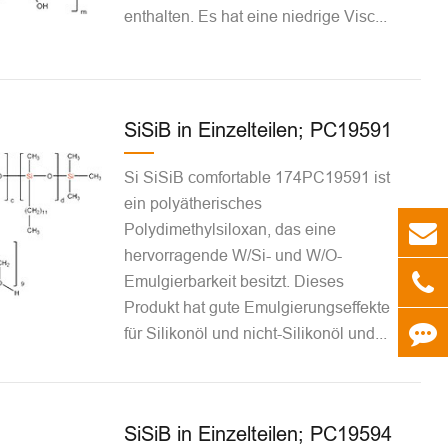
enthalten. Es hat eine niedrige Visc...
SiSiB in Einzelteilen; PC19591
Si SiSiB comfortable 174PC19591 ist
ein polyätherisches
Polydimethylsiloxan, das eine
hervorragende W/Si- und W/O-
Emulgierbarkeit besitzt. Dieses
Produkt hat gute Emulgierungseffekte
für Silikonöl und nicht-Silikonöl und...
SiSiB in Einzelteilen; PC19594