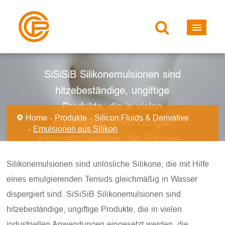
Emulsionen aus
Silikon
SiSiSiB Silikonemulsionen sind
hitzebeständige, ungiftige
Produkte, die in vielen
Home
Produkte
Silicon Fluids & Derivative
industriellen Anwendungen
Emulsionen aus Silikon
eingesetzt werden, die Schmier-,
Gloss-, Wasser- und
Silikonemulsionen sind unlösliche Silikone, die mit Hilfe
Trenneigenschaften erfordern.
eines emulgierenden Tensids gleichmäßig in Wasser
dispergiert sind. SiSiSiB Silikonemulsionen sind
hitzebeständige, ungiftige Produkte, die in vielen
industriellen Anwendungen eingesetzt werden, die