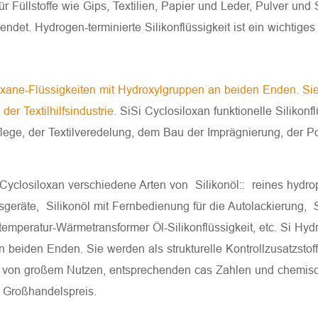
r Füllstoffe wie Gips, Textilien, Papier und Leder, Pulver und 
ndet. Hydrogen-terminierte Silikonflüssigkeit ist ein wichtig
xane-Flüssigkeiten mit Hydroxylgruppen an beiden Enden. Sie we
er Textilhilfsindustrie.
SiSi Cyclosiloxan funktionelle Silikon
flege, der Textilveredelung, dem Bau der Imprägnierung, der Po
 Cyclosiloxan verschiedene Arten von Silikonöl:: reines hydroph
ssgeräte, Silikonöl mit Fernbedienung für die Autolackierung, S
emperatur-Wärmetransformer Öl-Silikonflüssigkeit, etc. Si Hyd
 beiden Enden. Sie werden als strukturelle Kontrollzusatzstoff
eit ist von großem Nutzen, entsprechenden cas Zahlen und chem
n Großhandelspreis.