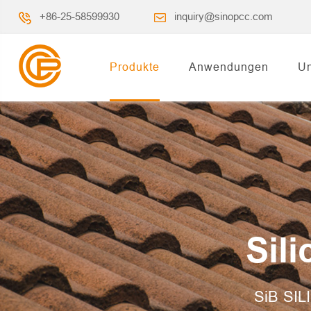
+86-25-58599930
inquiry@sinopcc.com
Produkte
Anwendungen
Un
Sil
SiB SILI