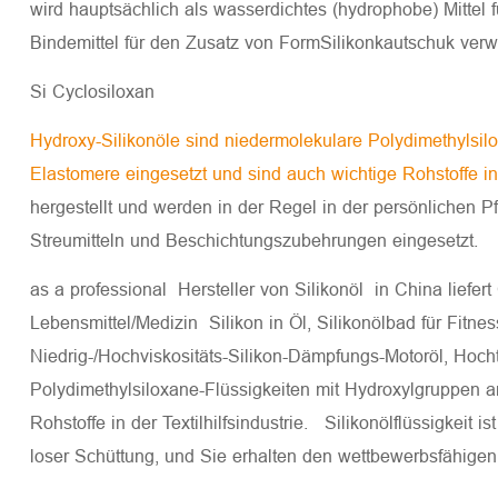
wird hauptsächlich als wasserdichtes (hydrophobe) Mittel fü
Bindemittel für den Zusatz von FormSilikonkautschuk verwe
Si Cyclosiloxan
Hydroxy-Silikonöle sind niedermolekulare Polydimethylsilo
Elastomere eingesetzt und sind auch wichtige Rohstoffe in d
hergestellt und werden in der Regel in der persönlichen P
Streumitteln und Beschichtungszubehrungen eingesetzt.
as a professional Hersteller von Silikonöl in China liefert
Lebensmittel/Medizin Silikon in Öl, Silikonölbad für Fitne
Niedrig-/Hochviskositäts-Silikon-Dämpfungs-Motoröl, Hocht
Polydimethylsiloxane-Flüssigkeiten mit Hydroxylgruppen an
Rohstoffe in der Textilhilfsindustrie. Silikonölflüssigk
loser Schüttung, und Sie erhalten den wettbewerbsfähige