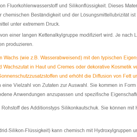
von Fluorkohlenwasserstoff und Silikonflüssigkeit. Dieses Mat
ischen Beständigkeit und der Lösungsmittellubrizität ist Fluo
ittel unter extremem Druck.
 von einer langen Kettenalkylgruppe modifiziert wird. Je nach
en produzieren.
m Wachs (wie z.B. Wasserabweisend) mit den typischen Eigensc
und Wachszutat in Haut und Cremes oder dekorative Kosmetik v
Sonnenschutzzusatzstoffen und erhöht die Diffusion von Fett u
 eine Vielzahl von Zutaten zur Auswahl. Sie kommen in Form 
hiedene Anwendungen anzupassen und spezifische Eigenschafte
te Rohstoff des Additionstyps Silikonkautschuk. Sie können mit H
Hydrid-Silikon-Flüssigkeit) kann chemisch mit Hydroxylgruppen