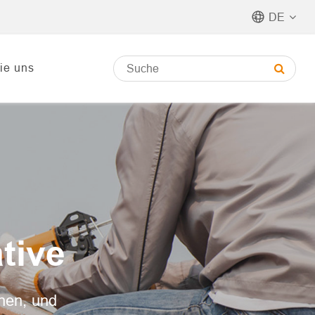
DE
ie uns
tive
onen, und