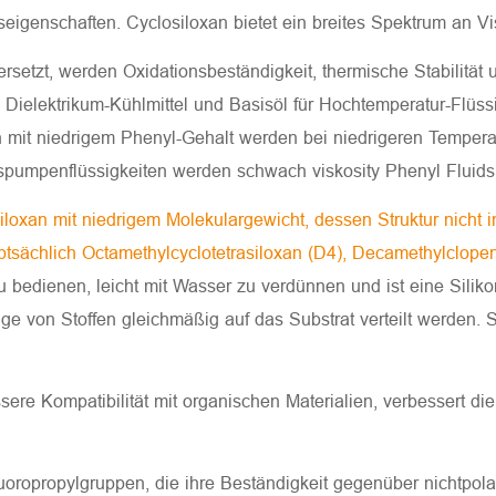
igenschaften. Cyclosiloxan bietet ein breites Spektrum an V
etzt, werden Oxidationsbeständigkeit, thermische Stabilität un
ielektrikum-Kühlmittel und Basisöl für Hochtemperatur-Flüssi
ten mit niedrigem Phenyl-Gehalt werden bei niedrigeren Temper
ionspumpenflüssigkeiten werden schwach viskosity Phenyl Flui
loxan mit niedrigem Molekulargewicht, dessen Struktur nicht in 
uptsächlich Octamethylcyclotetrasiloxan (D4), Decamethylclop
 bedienen, leicht mit Wasser zu verdünnen und ist eine Silikonf
e von Stoffen gleichmäßig auf das Substrat verteilt werden. S
sere Kompatibilität mit organischen Materialien, verbessert die 
fluoropropylgruppen, die ihre Beständigkeit gegenüber nichtpol