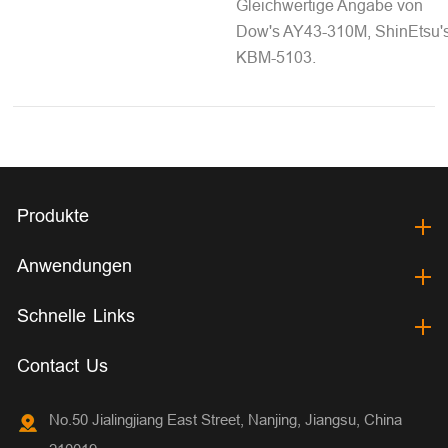
Gleichwertige Angabe von
Dow's AY43-310M, ShinEtsu'
KBM-5103.
Produkte
Anwendungen
Schnelle Links
Contact Us
No.50 Jialingjiang East Street, Nanjing, Jiangsu, China