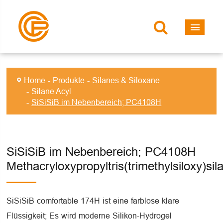
Home
Produkte
Silanes & Siloxane
Silane Acyl
SiSiSiB im Nebenbereich; PC4108H
SiSiSiB im Nebenbereich; PC4108H
Methacryloxypropyltris(trimethylsiloxy)sil
SiSiSiB comfortable 174H ist eine farblose klare
Flüssigkeit; Es wird moderne Silikon-Hydrogel