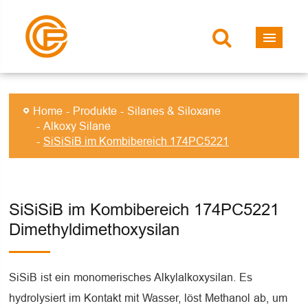
Home
Produkte
Silanes & Siloxane
Alkoxy Silane
SiSiSiB im Kombibereich 174PC5221
SiSiSiB im Kombibereich 174PC5221
Dimethyldimethoxysilan
SiSiB ist ein monomerisches Alkylalkoxysilan. Es
hydrolysiert im Kontakt mit Wasser, löst Methanol ab, um