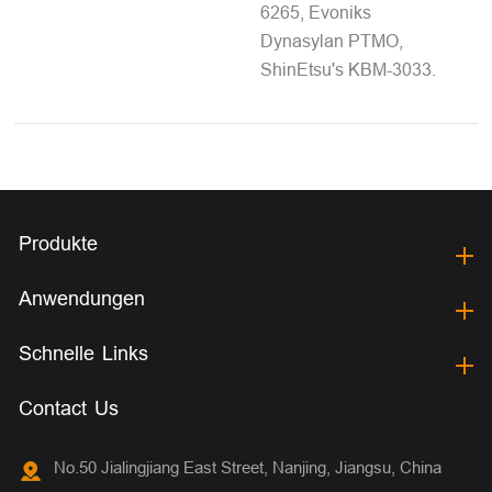
6265, Evoniks
Dynasylan PTMO,
ShinEtsu's KBM-3033.
Produkte
Anwendungen
Schnelle Links
Contact Us
No.50 Jialingjiang East Street, Nanjing, Jiangsu, China