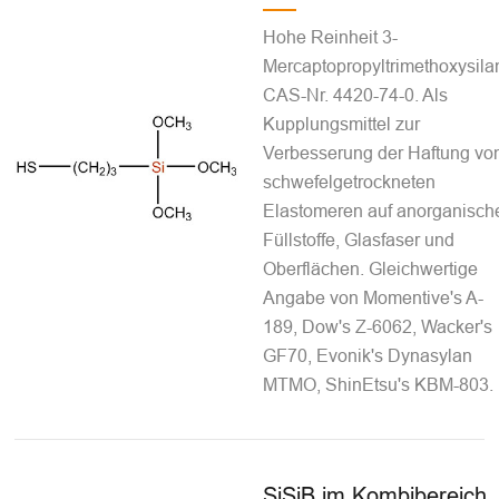
Hohe Reinheit 3-
Mercaptopropyltrimethoxysila
CAS-Nr. 4420-74-0. Als
Kupplungsmittel zur
Verbesserung der Haftung vo
schwefelgetrockneten
Elastomeren auf anorganisch
Füllstoffe, Glasfaser und
Oberflächen. Gleichwertige
Angabe von Momentive's A-
189, Dow's Z-6062, Wacker's
GF70, Evonik's Dynasylan
MTMO, ShinEtsu's KBM-803.
SiSiB im Kombibereich