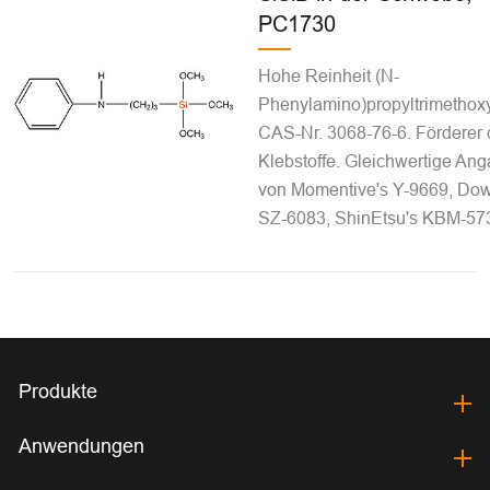
PC1730
Hohe Reinheit (N-
Phenylamino)propyltrimethoxy
CAS-Nr. 3068-76-6. Förderer 
Klebstoffe. Gleichwertige An
von Momentive's Y-9669, Dow
SZ-6083, ShinEtsu's KBM-57
Produkte
Anwendungen