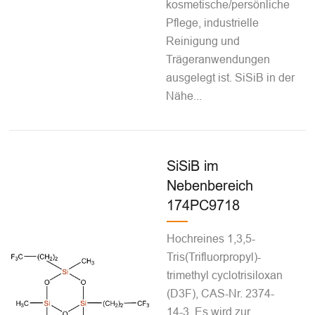
kosmetische/persönliche
Pflege, industrielle
Reinigung und
Trägeranwendungen
ausgelegt ist. SiSiB in der
Nähe...
SiSiB im
Nebenbereich
174PC9718
Hochreines 1,3,5-
Tris(Trifluorpropyl)-
trimethyl cyclotrisiloxan
(D3F), CAS-Nr. 2374-
14-3. Es wird zur