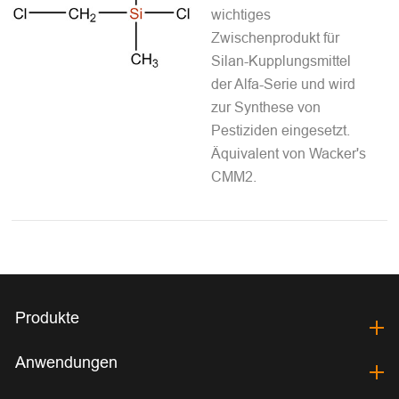
wichtiges
Zwischenprodukt für
Silan-Kupplungsmittel
der Alfa-Serie und wird
zur Synthese von
Pestiziden eingesetzt.
Äquivalent von Wacker's
CMM2.
Produkte
Anwendungen